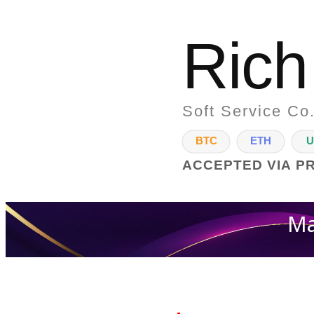
Rich
Soft Service Co.
BTC
ETH
U
ACCEPTED VIA P
Ma