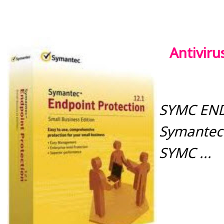
Antivi
SYMC END
Symantec
SYMC ...