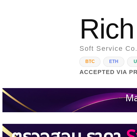
Rich
Soft Service Co.
BTC
ETH
U
ACCEPTED VIA P
Ma