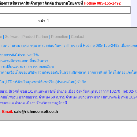
้องการเช็คราคาสินค้ากรุณาติดต่อ ฝ่ายขายโดยตรงที่
Hotline 085-155-2492
หน้า: 1
re
|
Software
|
Product Partner
|
Promotion
|
Contact
ามความเหมาะสม กรุณาตรวจสอบกับทาง ฝ่ายขายที่ Hotline 085-155-2492 เพื่อตรวจสอบ
ายการยังไม่รวม vat 7%
่ยนตามอัตราแลกเปลี่ยนเงินตรา
ารเปลี่ยนแปลงรายการรายละเอียด
าตามเงื่อนไขของบริษัท รวมถึงขออภัยในความผิดพลาด จากการพิมพ์ โดยไม่ต้องแจ้งให้
o.,LTD บริษัท ริชมูนซอฟท์เซอร์วิส (ประเทศไทย) จำกัด
้านสยามนิเวศน์ ซอย 1/1 ถนนเทพารักษ์ อำเภอ เมือง จังหวัดสมุทรปราการ 10270 Tel: 02-
งกอกฮอไรซอน ปากซอยรามคำแหง 60 ถ.รามคำแหง แขวงหัวหมาก เขตบางกะปิ กทม 1024
่อขุนทะเล อำเภอ เมืองฯ จังหวัดสุราษฎร์ธานี
Email:
sale@richmoonsoft.co.th