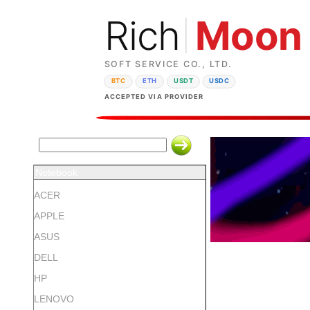
Rich
Moon
SOFT SERVICE CO., LTD.
BTC
ETH
USDT
USDC
ACCEPTED VIA PROVIDER
Notebook
ACER
APPLE
ASUS
DELL
HP
LENOVO