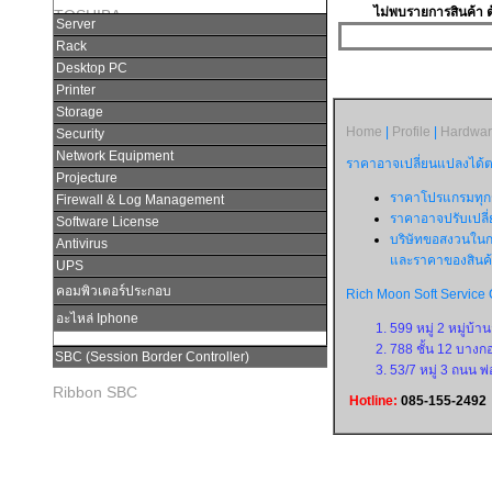
ไม่พบรายการสินค้า ต
TOSHIBA
Server
Rack
Desktop PC
Printer
Storage
Home
|
Profile
|
Hardwa
Security
Network Equipment
ราคาอาจเปลี่ยนแปลงได้ต
Projecture
ราคาโปรแกรมทุกร
Firewall & Log Management
ราคาอาจปรับเปลี
Software License
บริษัทขอสงวนในก
Antivirus
และราคาของสินค้
UPS
คอมพิวเตอร์ประกอบ
Rich Moon Soft Service C
อะไหล่ Iphone
599 หมู่ 2 หมู่บ
788 ชั้น 12 บา
SBC (Session Border Controller)
53/7 หมู่ 3 ถนน พ
Ribbon SBC
Hotline:
085-155-2492