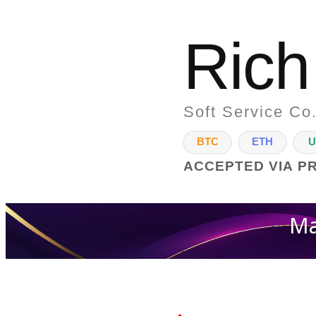
Rich
Soft Service Co.
BTC
ETH
U
ACCEPTED VIA P
Ma