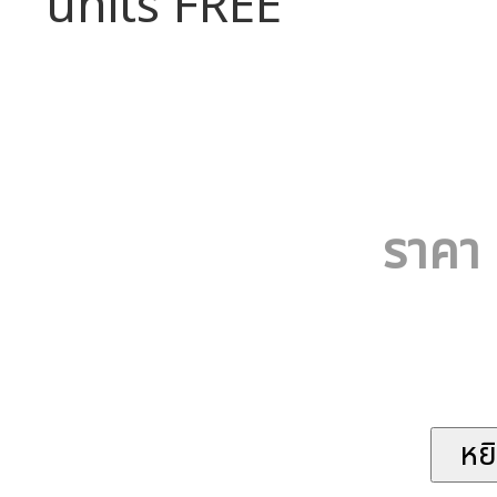
units FREE
ราคา